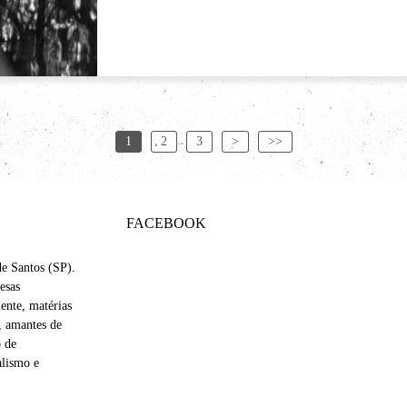
1
2
3
>
>>
FACEBOOK
de Santos (SP).
esas
nte, matérias
s, amantes de
o de
alismo e