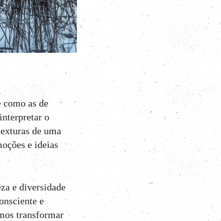
te como as de
interpretar o
texturas de uma
oções e ideias
eza e diversidade
onsciente e
demos transformar