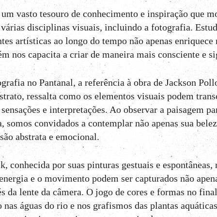
 é um vasto tesouro de conhecimento e inspiração que m
 várias disciplinas visuais, incluindo a fotografia. Est
ntes artísticas ao longo do tempo não apenas enriquece
m nos capacita a criar de maneira mais consciente e si
grafia no Pantanal, a referência à obra de Jackson Poll
trato, ressalta como os elementos visuais podem trans
 sensações e interpretações. Ao observar a paisagem pa
ica, somos convidados a contemplar não apenas sua belez
ão abstrata e emocional.
k, conhecida por suas pinturas gestuais e espontâneas, 
energia e o movimento podem ser capturados não apen
 da lente da câmera. O jogo de cores e formas no final
o nas águas do rio e nos grafismos das plantas aquática