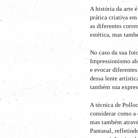
12
Curtir
A história da arte
Comentar
prática criativa em
as diferentes corre
estética, mas també
No caso da sua foto
Impressionismo abs
e evocar diferentes
dessa lente artíst
também sua express
A técnica de Polloc
considerar como a 
mas também através
Pantanal, refletind