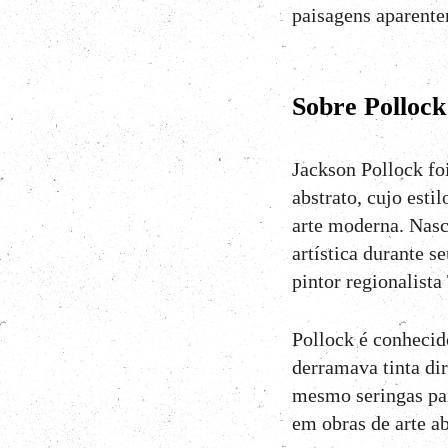
paisagens aparent
Sobre Pollock
Jackson Pollock fo
abstrato, cujo est
arte moderna. Nas
artística durante 
pintor regionalist
Pollock é conhecido
derramava tinta dir
mesmo seringas par
em obras de arte ab