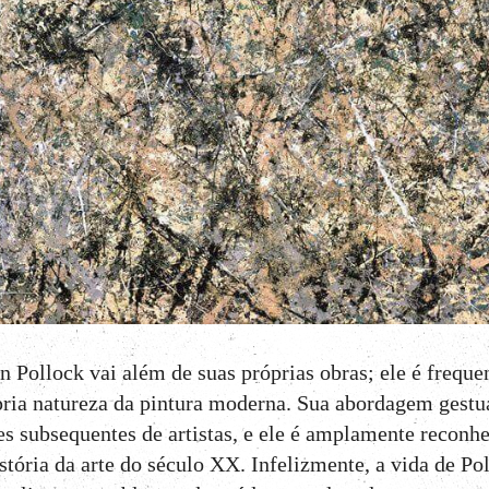
n Pollock vai além de suas próprias obras; ele é frequ
ópria natureza da pintura moderna. Sua abordagem gestua
es subsequentes de artistas, e ele é amplamente recon
istória da arte do século XX. Infelizmente, a vida de P