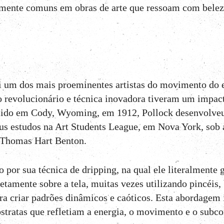
emente comuns em obras de arte que ressoam com belez
i um dos mais proeminentes artistas do movimento do
ilo revolucionário e técnica inovadora tiveram um impa
cido em Cody, Wyoming, em 1912, Pollock desenvolveu
seus estudos na Art Students League, em Nova York, sob 
a Thomas Hart Benton.
 por sua técnica de dripping, na qual ele literalmente 
etamente sobre a tela, muitas vezes utilizando pincéis,
a criar padrões dinâmicos e caóticos. Esta abordagem 
stratas que refletiam a energia, o movimento e o subcon