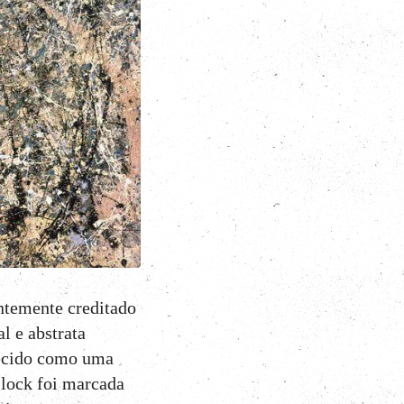
entemente creditado
l e abstrata
hecido como uma
ollock foi marcada