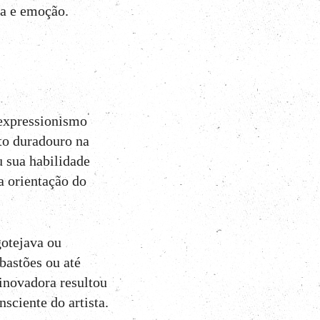
a e emoção.
 expressionismo
cto duradouro na
 sua habilidade
a orientação do
gotejava ou
 bastões ou até
inovadora resultou
sciente do artista.