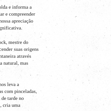
olda e informa a
udar e compreender
 nossa apreciação
gnificativa.
ock, mestre do
cender suas origens
ntaneira através
a natural, mas
nos leva a
as com pinceladas,
 de tarde no
s, cria uma