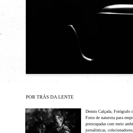
POR TRÁS DA LENTE
Dennis Calçada, Fotógrafo 
Fotos de natureza para empr
preocupadas com meio ambie
jornalísticas, colecionadore